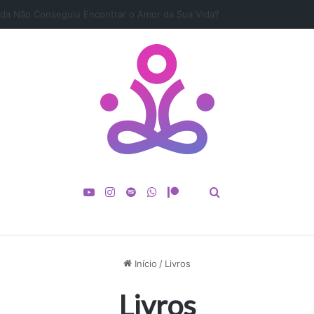
dadeiro Propósito de Vida Antes Que Seja Tarde
YouTube
Instagram
Spotify
WhatsApp
Patreon
buscar por
Spotify
Início
/
Livros
Livros