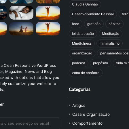
Claudia Ganhão
Desenvolvimento Pessoal
feli
foco
gratidão
hábitos
lei da atração
Meditação
Mindfulness
minimalismo
organização
pensamentos posi
podcast
propósito
vida min
 a Clean Responsive WordPress
r, Magazine, News and Blog
zona de confotro
cked with options that allow you
tely customize your website to
Categorias
ds.
er
Artigos
Casa e Organização
Comportamento