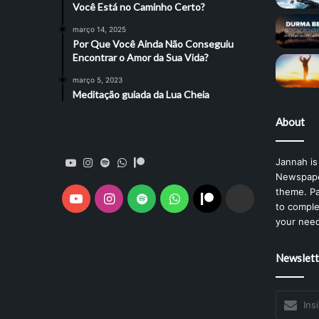
Você Está no Caminho Certo?
março 14, 2025
Por Que Você Ainda Não Conseguiu
Encontrar o Amor da Sua Vida?
março 5, 2023
Meditação guiada da Lua Cheia
About
YouTube
Instagram
Spotify
WhatsApp
Patreon
Spotify
Jannah is
Newspape
theme. Pa
YouTube
Instagram
Spotify
WhatsApp
Patreon
Spotify
to comple
your nee
Newslett
Insira
o