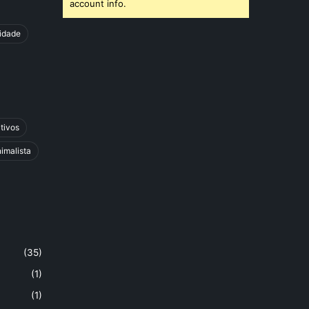
account info.
cidade
tivos
imalista
(35)
(1)
(1)