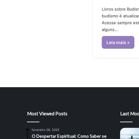
Livros sobre Budism
budismo é atualiz
Acesse sempre este
alguns…
Leia mais »
Most Viewed Posts
Last Mod
fevereiro 28, 2025
O Despertar Espiritual: Como Saber se