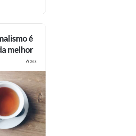
malismo é
da melhor
268