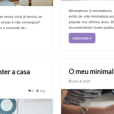
Minimalismo O minimalismo,
estilo de vida minimalista a
s vezes você já tentou se
popular nos últimos anos. M
 coisas e não conseguiu?
documentários foram public
ho o costume de…
Leia mais »
O meu minimal
er a casa
julho 8, 2020
5
422