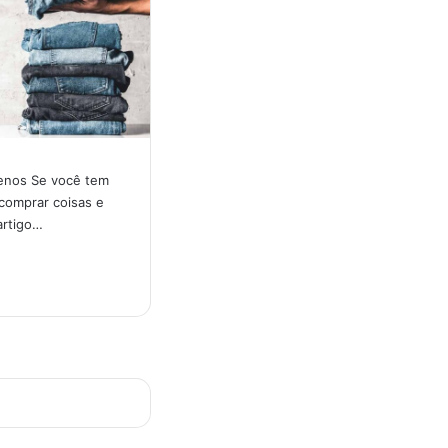
enos Se você tem
comprar coisas e
artigo…