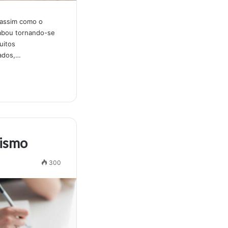
 assim como o
cabou tornando-se
uitos
ados,…
ismo
300