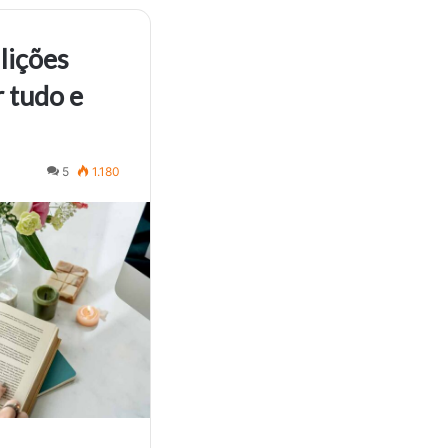
 lições
r tudo e
5
1.180