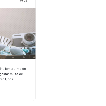
281
r ir… lembro-me de
gostar muito de
vinil, cds…