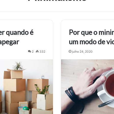
er quando é
Por que o mini
sapegar
um modo de vi
2
332
julho 24, 2020