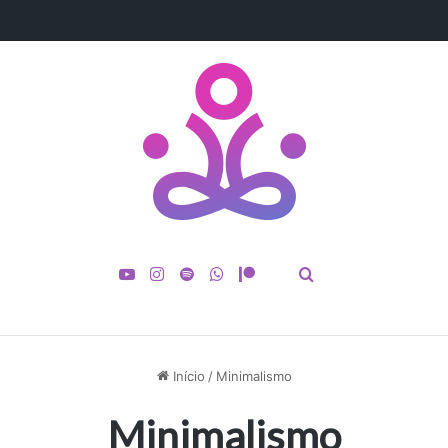
erdadeiro Propósito de Vida Antes Que Seja Tarde
YouTube
Instagram
Spotify
WhatsApp
Patreon
buscar por
Spotify
Início
/
Minimalismo
Minimalismo