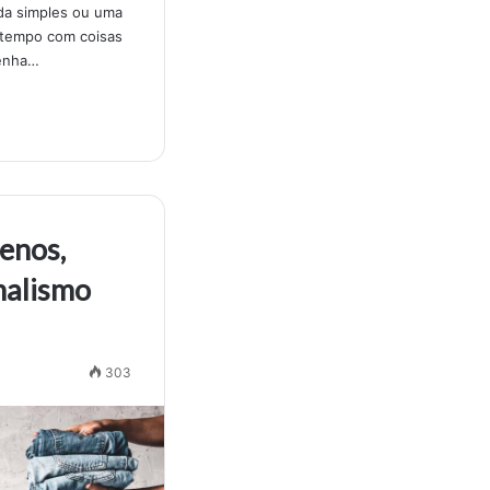
da simples ou uma
o tempo com coisas
tenha…
enos,
malismo
303