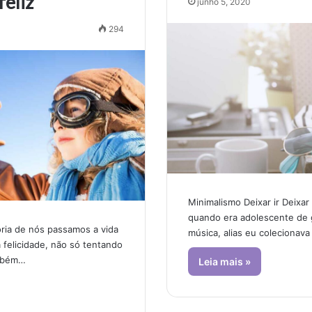
feliz
junho 5, 2020
294
Minimalismo Deixar ir Deixa
quando era adolescente de 
ria de nós passamos a vida
música, alias eu colecionava 
 felicidade, não só tentando
ambém…
Leia mais »