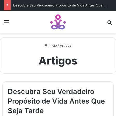
Descubra Seu Verdadeiro Propósito de Vida Antes Que Seja Tarde
Menu
b
Início
/
Artigos
Artigos
Descubra Seu Verdadeiro
Propósito de Vida Antes Que
Seja Tarde