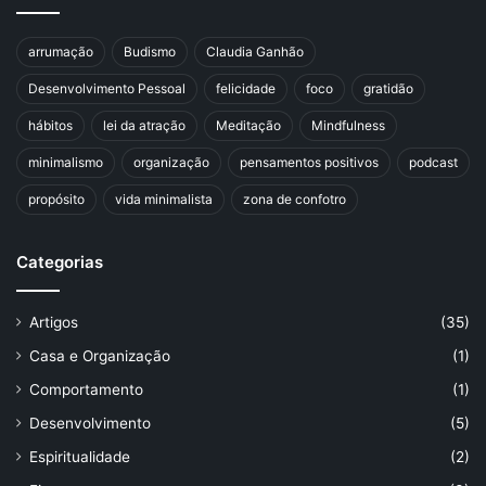
arrumação
Budismo
Claudia Ganhão
Desenvolvimento Pessoal
felicidade
foco
gratidão
hábitos
lei da atração
Meditação
Mindfulness
minimalismo
organização
pensamentos positivos
podcast
propósito
vida minimalista
zona de confotro
Categorias
Artigos
(35)
Casa e Organização
(1)
Comportamento
(1)
Desenvolvimento
(5)
Espiritualidade
(2)