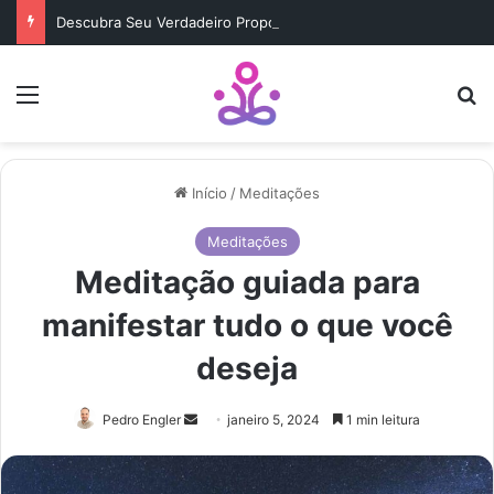
Descubra Seu Verdadeiro Propósito de Vida Antes Que Seja Tarde
Menu
b
Início
/
Meditações
Meditações
Meditação guiada para
manifestar tudo o que você
deseja
Mande
Pedro Engler
janeiro 5, 2024
1 min leitura
um
e-