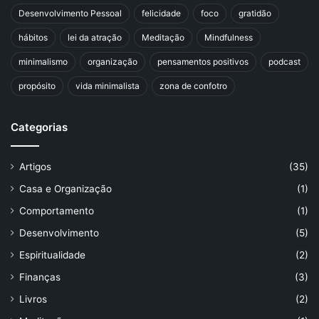
Desenvolvimento Pessoal
felicidade
foco
gratidão
hábitos
lei da atração
Meditação
Mindfulness
minimalismo
organização
pensamentos positivos
podcast
propósito
vida minimalista
zona de confotro
Categorias
Artigos
(35)
Casa e Organização
(1)
Comportamento
(1)
Desenvolvimento
(5)
Espiritualidade
(2)
Finanças
(3)
Livros
(2)