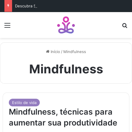
Descubra Seu Verdadeiro Propósito de Vida Antes Que Seja Tarde
Menu
b
Início
/
Mindfulness
Mindfulness
Estilo de vida
Mindfulness, técnicas para
aumentar sua produtividade