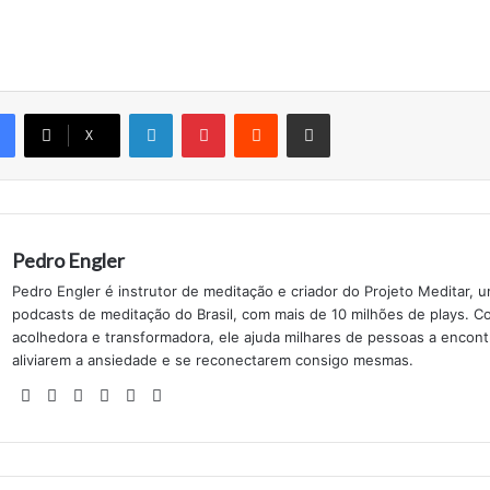
Linkedin
Pinterest
Reddit
Compartilhe por email
X
Pedro Engler
Pedro Engler é instrutor de meditação e criador do Projeto Meditar, 
podcasts de meditação do Brasil, com mais de 10 milhões de plays.
acolhedora e transformadora, ele ajuda milhares de pessoas a encontr
aliviarem a ansiedade e se reconectarem consigo mesmas.
Website
Facebook
YouTube
Instagram
SoundCloud
TikTok