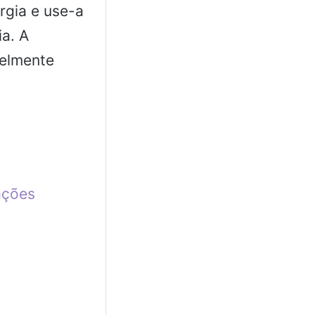
ergia e use-a
ia. A
velmente
ações