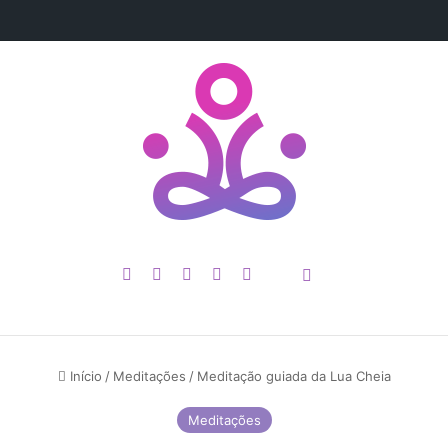
Verdadeiro Propósito de Vida Antes Que Seja Tarde
YouTube
Instagram
Spotify
WhatsApp
Patreon
buscar por
Spotify
Início
/
Meditações
/
Meditação guiada da Lua Cheia
Meditações