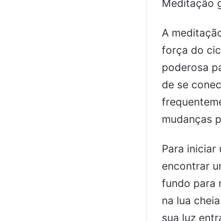
Meditação g
A meditação
força do cic
poderosa pa
de se conec
frequenteme
mudanças po
Para inicia
encontrar u
fundo para 
na lua cheia
sua luz ent