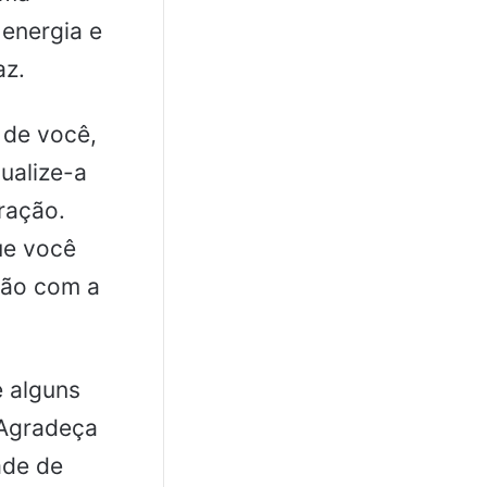
energia e
az.
 de você,
ualize-a
ração.
ue você
xão com a
e alguns
 Agradeça
ade de