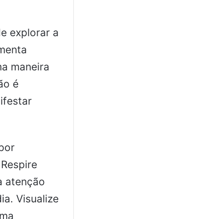
e explorar a
amenta
ma maneira
ão é
ifestar
por
 Respire
a atenção
ia. Visualize
uma