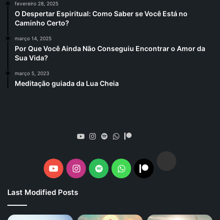
fevereiro 28, 2025
O Despertar Espiritual: Como Saber se Você Está no
Caminho Certo?
março 14, 2025
Por Que Você Ainda Não Conseguiu Encontrar o Amor da
Sua Vida?
março 5, 2023
Meditação guiada da Lua Cheia
Spotify
YouTube
Instagram
Spotify
WhatsApp
Patreon
Spotify
YouTube
Instagram
Spotify
WhatsApp
Patreon
Last Modified Posts