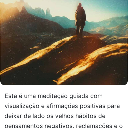
mail
Esta é uma meditação guiada com
visualização e afirmações positivas para
deixar de lado os velhos hábitos de
pensamentos negativos, reclamações e o