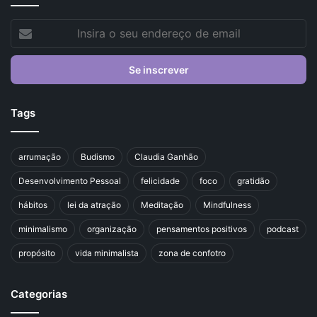
Insira
o
seu
endereço
de
email
Tags
arrumação
Budismo
Claudia Ganhão
Desenvolvimento Pessoal
felicidade
foco
gratidão
hábitos
lei da atração
Meditação
Mindfulness
minimalismo
organização
pensamentos positivos
podcast
propósito
vida minimalista
zona de confotro
Categorias