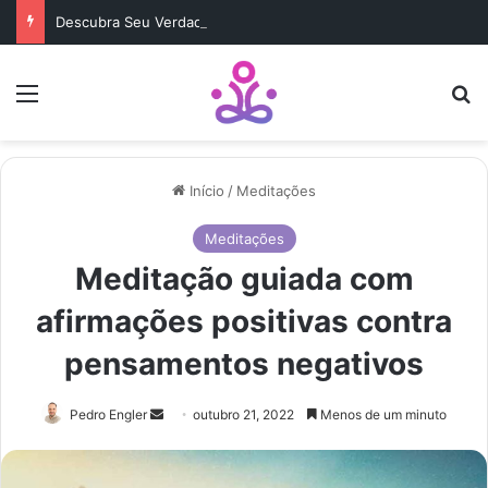
Descubra Seu Verdadeiro Propósito de Vida Antes Que Seja Tarde
Menu
b
Início
/
Meditações
Meditações
Meditação guiada com
afirmações positivas contra
pensamentos negativos
Mande
Pedro Engler
outubro 21, 2022
Menos de um minuto
um
e-