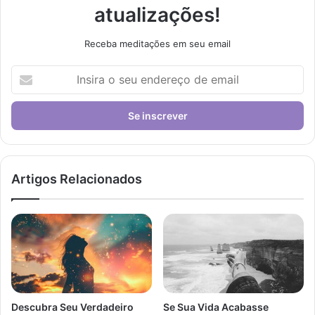
atualizações!
Receba meditações em seu email
I
n
s
i
r
a
o
s
Artigos Relacionados
e
u
e
n
d
e
r
e
Descubra Seu Verdadeiro
Se Sua Vida Acabasse
ç