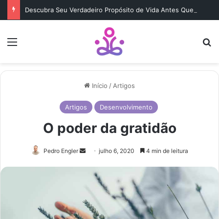
Descubra Seu Verdadeiro Propósito de Vida Antes Que Seja Tarde
Menu
b
Início
/
Artigos
Artigos
Desenvolvimento
O poder da gratidão
Pedro Engler
M
julho 6, 2020
4 min de leitura
a
n
d
e
u