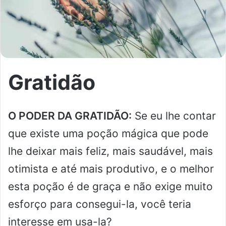
m
e
-
m
a
i
Gratidão
l
O PODER DA GRATIDÃO:
Se eu lhe contar
que existe uma poção mágica que pode
lhe deixar mais feliz, mais saudável, mais
otimista e até mais produtivo, e o melhor
esta poção é de graça e não exige muito
esforço para consegui-la, você teria
interesse em usa-la?