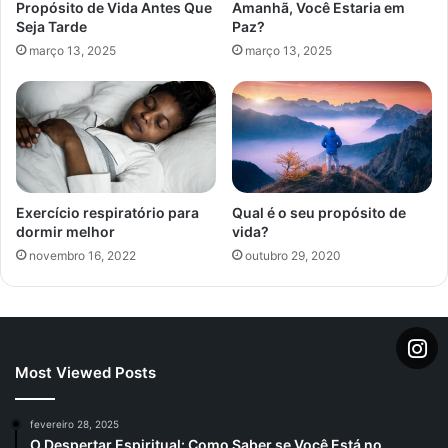
Propósito de Vida Antes Que
Amanhã, Você Estaria em
o
Seja Tarde
Paz?
d
março 13, 2025
março 13, 2025
e
e
m
a
i
l
Exercício respiratório para
Qual é o seu propósito de
dormir melhor
vida?
novembro 16, 2022
outubro 29, 2020
Most Viewed Posts
fevereiro 28, 2025
O Despertar Espiritual: Como Saber se Você Está no