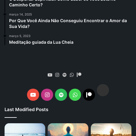
Caminho Certo?
março 14, 2025
Por Que Você Ainda Não Conseguiu Encontrar o Amor da
Sua Vida?
março 5, 2023
Meditação guiada da Lua Cheia
Spotify
YouTube
Instagram
Spotify
WhatsApp
Patreon
Spotify
YouTube
Instagram
Spotify
WhatsApp
Patreon
Last Modified Posts