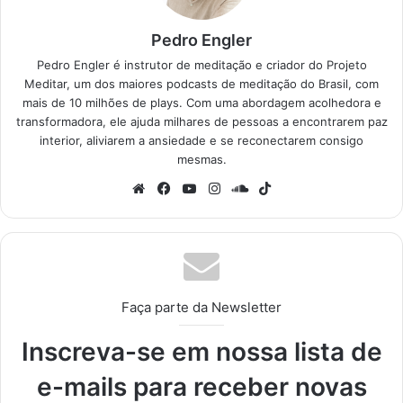
Pedro Engler
Pedro Engler é instrutor de meditação e criador do Projeto
Meditar, um dos maiores podcasts de meditação do Brasil, com
mais de 10 milhões de plays. Com uma abordagem acolhedora e
transformadora, ele ajuda milhares de pessoas a encontrarem paz
interior, aliviarem a ansiedade e se reconectarem consigo
mesmas.
We
Fa
Yo
Ins
So
Tik
bsi
ce
uT
tag
un
To
te
bo
ub
ra
dCl
k
ok
e
m
ou
d
Faça parte da Newsletter
Inscreva-se em nossa lista de
e-mails para receber novas