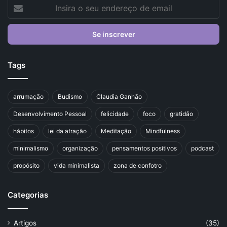
Insira
o
seu
endereço
de
email
Tags
arrumação
Budismo
Claudia Ganhão
Desenvolvimento Pessoal
felicidade
foco
gratidão
hábitos
lei da atração
Meditação
Mindfulness
minimalismo
organização
pensamentos positivos
podcast
propósito
vida minimalista
zona de confotro
Categorias
Artigos
(35)