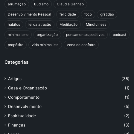
arrumação
Budismo
Claudia Ganhão
Desenvolvimento Pessoal
felicidade
foco
gratidão
hábitos
lei da atração
Meditação
Mindfulness
minimalismo
organização
pensamentos positivos
podcast
propósito
vida minimalista
zona de confotro
Categorias
Artigos
(35)
Casa e Organização
(1)
Comportamento
(1)
Desenvolvimento
(5)
Espiritualidade
(2)
Finanças
(3)