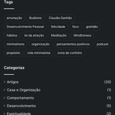
Tags
arrumação
Budismo
Claudia Ganhão
Desenvolvimento Pessoal
felicidade
foco
gratidão
hábitos
lei da atração
Meditação
Mindfulness
minimalismo
organização
pensamentos positivos
podcast
propósito
vida minimalista
zona de confotro
Categorias
Artigos
(35)
Casa e Organização
(1)
Comportamento
(1)
Desenvolvimento
(5)
Espiritualidade
(2)