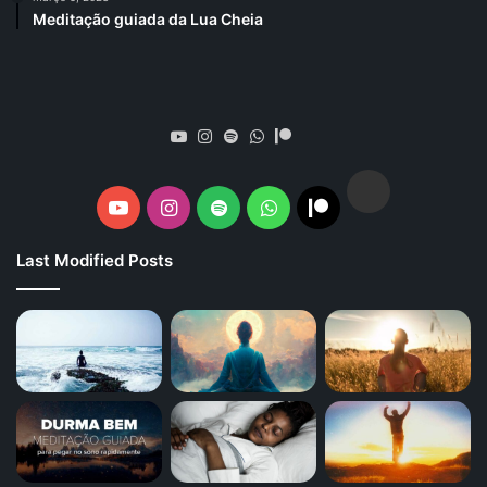
Meditação guiada da Lua Cheia
Spotify
YouTube
Instagram
Spotify
WhatsApp
Patreon
Spotify
YouTube
Instagram
Spotify
WhatsApp
Patreon
Last Modified Posts