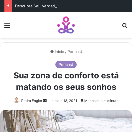
Descubra Seu Verdadeiro Propósito de Vida Antes Que Seja Tarde
Menu
b
Início
/
Podcast
Podcast
Sua zona de conforto está
matando os seus sonhos
Mande
Pedro Engler
maio 18, 2021
Menos de um minuto
um
e-
mail