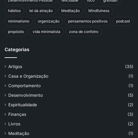
Desenvolvimento Pessoal
felicidade
foco
gratidão
hábitos
lei da atração
Meditação
Mindfulness
minimalismo
organização
pensamentos positivos
podcast
propósito
vida minimalista
zona de confotro
Categorias
Artigos
(35)
Casa e Organização
(1)
Comportamento
(1)
Desenvolvimento
(5)
Espiritualidade
(2)
Finanças
(3)
Livros
(2)
Meditação
(1)