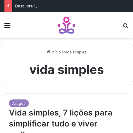
Descubra Seu Verdadeiro Propósito de Vida Antes Que Seja Tarde
Menu
b
Início
/
vida simples
vida simples
Artigos
Vida simples, 7 lições para
simplificar tudo e viver